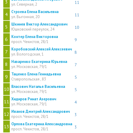
3
11
ул. Северная, 2
Строева Елена Васильевна
4
11
ул. Выгонная, 20
Шкинев Виктор Александрович
5
10
Юшковский переулок, 24
Контер Елена Викторовна
6
9
просп. Чекистов, 28/1
Коробовский Алексей Алексеевич
7
8
ул. Вологодская, 1
Назаренко Екатерина Юрьевна
8
7
ул. Московская, 79/1
Таценко Елена Геннадьевна
9
5
Ставропольская , 83
Власович Наталья Васильевна
10
5
ул. Московская, 79/1
Хидиров Ринат Азерович
11
4
ул. Московская, 79/1
Иванов Дмитрий Александрович
12
3
просп. Чекистов, 28/1
Орлова Екатерина Александровна
13
3
просп. Чекистов, 28/1