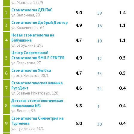
ул. Минская, 122/9
Стоматология ДЕНТиС
2
5.0
1.4
59
ул. Выгонная, 20
Стоматология Добрый Доктор
3
4.9
1.1
16
ул. Кожевенная, 64
Новая стоматология на
4
4.7
1.1
Бабушкина
10
ул. Бабушкина, 295
Центр Современной
5
4.9
0.5
Стоматологии SMILE CENTER
12
ул. Гаврилова, 27
Стоматология Улыбка
6
4.7
0.5
33
просп. Чекистов, 28/1
Стоматологическая клиника
7
4.6
0.4
РуссДент
21
ул. Братьев Игнатовых, 120
Детская стоматологическая
8
3.8
0.4
поликлиника №1
3
ул. Ленина, 92
Стоматология Симметрия на
9
5.0
0.4
Тургенева
30
ул. Тургенева, 73/1