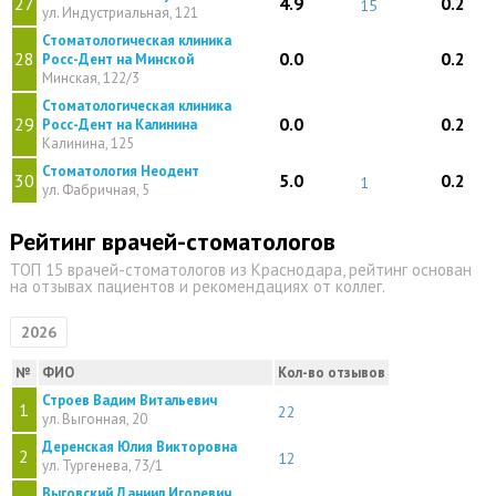
27
4.9
0.2
15
ул. Индустриальная, 121
Стоматологическая клиника
28
0.0
0.2
Росс-Дент на Минской
Минская, 122/3
Стоматологическая клиника
29
0.0
0.2
Росс-Дент на Калинина
Калинина, 125
Стоматология Неодент
30
5.0
0.2
1
ул. Фабричная, 5
Рейтинг врачей-стоматологов
ТОП 15 врачей-стоматологов из Краснодара, рейтинг основан
на отзывах пациентов и рекомендациях от коллег.
2026
№
ФИО
Кол-во отзывов
Строев Вадим Витальевич
1
22
ул. Выгонная, 20
Деренская Юлия Викторовна
2
12
ул. Тургенева, 73/1
Выговский Даниил Игоревич