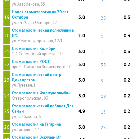
ул. Атарбекова, 35
Новая стоматология на 70 лет
19
5.0
0.3
Октября
25
ул. им 70 лет Октября , 17
Стоматологическая поликлиника
20
2.0
0.3
№1
1
ул. Железнодорожная, 12/1
Стоматология Колибри
21
3.0
0.3
1
1-й Сормовский проезд, 124
Стоматология РОСТ
22
5.0
0.2
35
просп. Писателя Знаменского, 10
Стоматологический центр
23
5.0
0.2
Докторстом
3
ул. Путевая, 1
Стоматология Формула улыбки
24
5.0
0.2
19
Ставропольская , 83
Стоматологический кабинет Для
25
4.9
0.2
Семьи
13
ул. Байбакова, 6
Стоматология на Гагарина
26
5.0
0.2
25
ул. Гагарина, 145
Стоматология Эскулап-Юг