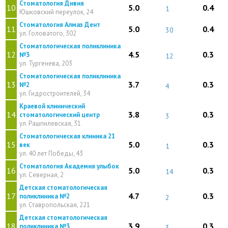
Стоматология Дивия
10
5.0
0.4
1
Юшковский переулок, 24
Стоматология Алмаз Дент
11
5.0
0.4
30
ул. Головатого, 302
Стоматологическая поликлиника
12
4.5
0.3
№3
12
ул. Тургенева, 203
Стоматологическая поликлиника
13
3.7
0.3
№2
4
ул. Гидростроителей, 34
Краевой клинический
14
3.8
0.3
стоматологический центр
3
ул. Рашпилевская, 31
Стоматологическая клиника 21
15
5.0
0.3
век
1
ул. 40 лет Победы, 43
Стоматология Академия улыбок
16
5.0
0.3
14
ул. Северная, 2
Детская стоматологическая
17
4.7
0.3
поликлиника №2
2
ул. Ставропольская, 221
Детская стоматологическая
18
3.9
0.3
поликлиника №3
3