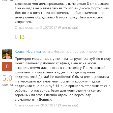
сложности моя дочь проходила с ними около 8-ми месяцев.
Она никогда не жаловалась на то, что ей дискомфортно или
больно, и к тому же их практически не было заметно, что
дочку очень обрадовало. В итоге прикус был полностью
исправлен.
Отзыв оставлен 31.07.2017 (9 лет назад)
13
Ксения Иволгина
, услуга:
Несъемные протезы и коронки
Примерно месяц назад у меня начал рушиться зуб, но в силу
моего плотного рабочего графика, я никак не могла
выкроить время для похода к стоматологу. По счастливой
случайности я позвонила в «Дентис», где под меня
5.0
подстроились! Да-да! Не наоборот! Я была очень довольна
и в несколько приемов мне поставили коронку и даже
оценка
подлечили еще один зуб. Мне не пришлось отпрашиваться с
работы, что, наверное, было для меня одним из самых
огромных плюсов. Спасибо огромное персоналу
стоматологии «Дентис».
Отзыв оставлен 20.07.2017 (9 лет назад)