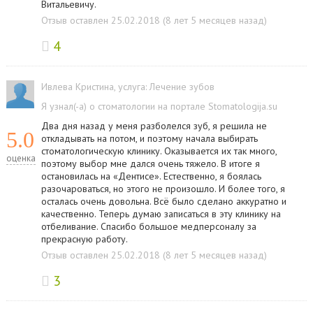
Витальевичу.
Отзыв оставлен 25.02.2018 (8 лет 5 месяцев назад)
4
Ивлева Кристина
, услуга:
Лечение зубов
Я узнал(-а) о стоматологии на портале Stomatologija.su
Два дня назад у меня разболелся зуб, я решила не
5.0
откладывать на потом, и поэтому начала выбирать
стоматологическую клинику. Оказывается их так много,
оценка
поэтому выбор мне дался очень тяжело. В итоге я
остановилась на «Дентисе». Естественно, я боялась
разочароваться, но этого не произошло. И более того, я
осталась очень довольна. Всё было сделано аккуратно и
качественно. Теперь думаю записаться в эту клинику на
отбеливание. Спасибо большое медперсоналу за
прекрасную работу.
Отзыв оставлен 25.02.2018 (8 лет 5 месяцев назад)
3