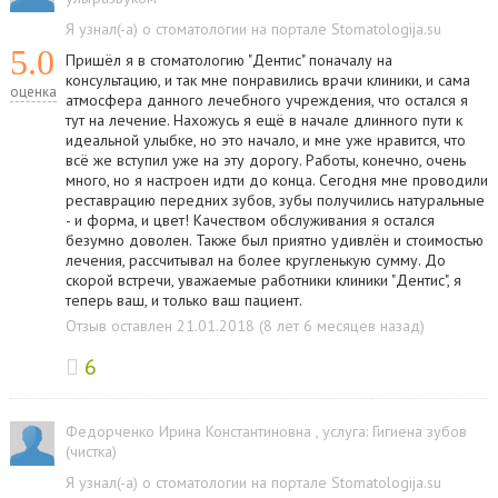
Я узнал(-а) о стоматологии на портале Stomatologija.su
5.0
Пришёл я в стоматологию "Дентис" поначалу на
консультацию, и так мне понравились врачи клиники, и сама
оценка
атмосфера данного лечебного учреждения, что остался я
тут на лечение. Нахожусь я ещё в начале длинного пути к
идеальной улыбке, но это начало, и мне уже нравится, что
всё же вступил уже на эту дорогу. Работы, конечно, очень
много, но я настроен идти до конца. Сегодня мне проводили
реставрацию передних зубов, зубы получились натуральные
- и форма, и цвет! Качеством обслуживания я остался
безумно доволен. Также был приятно удивлён и стоимостью
лечения, рассчитывал на более кругленькую сумму. До
скорой встречи, уважаемые работники клиники "Дентис", я
теперь ваш, и только ваш пациент.
Отзыв оставлен 21.01.2018 (8 лет 6 месяцев назад)
6
Федорченко Ирина Константиновна
, услуга:
Гигиена зубов
(чистка)
Я узнал(-а) о стоматологии на портале Stomatologija.su