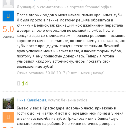
Я узнал(-а) о стоматологии на портале Stomatologija.su
После вторых родов у меня начали сильно крошиться зубы.
Я была просто в панике, поэтому решила обратиться в
клинику «Дентис», так как нашим «бюджетникам» перестала
5.0
доверять после очередной недельной пломбы. После
консультации со специалистом я приняла решение – вставить
оценка
коронки из металлокерамики, но мне почему-то казалось, что
зубы после процедуры станут неестественными. Лечащий
врач успокоил меня и насчет цвета, и насчет формы зубов,
поэтому я ему полностью доверилась. Теперь я готова
улыбаться каждому встречному, чтобы показать свои
великолепные зубы!
Отзыв оставлен 30.06.2017 (9 лет 1 месяц назад)
14
Нина Калиберда
, услуга:
Лечение зубов
Бываю у вас в Краснодаре довольно часто, приезжаю в
гости к дочке и зятю. И вот в очередной мой приезд у меня
отвалилась пломба на зубе. Пришлось идти в ближайшую
стоматологию на районе. Я по жизни не очень доверяю