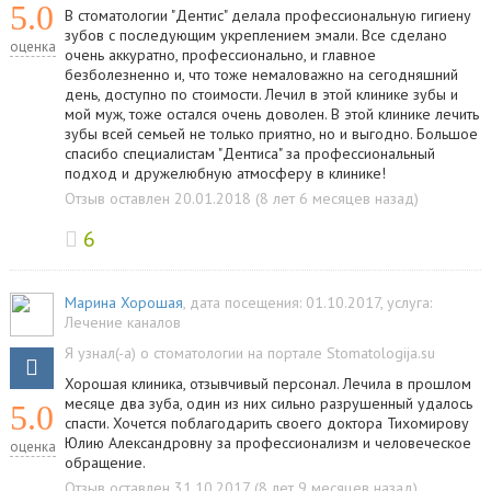
5.0
В стоматологии "Дентис" делала профессиональную гигиену
зубов с последующим укреплением эмали. Все сделано
оценка
очень аккуратно, профессионально, и главное
безболезненно и, что тоже немаловажно на сегодняшний
день, доступно по стоимости. Лечил в этой клинике зубы и
мой муж, тоже остался очень доволен. В этой клинике лечить
зубы всей семьей не только приятно, но и выгодно. Большое
спасибо специалистам "Дентиса" за профессиональный
подход и дружелюбную атмосферу в клинике!
Отзыв оставлен 20.01.2018 (8 лет 6 месяцев назад)
6
Марина Хорошая
, дата посещения: 01.10.2017
, услуга:
Лечение каналов
Я узнал(-а) о стоматологии на портале Stomatologija.su
Хорошая клиника, отзывчивый персонал. Лечила в прошлом
месяце два зуба, один из них сильно разрушенный удалось
5.0
спасти. Хочется поблагодарить своего доктора Тихомирову
Юлию Александровну за профессионализм и человеческое
оценка
обращение.
Отзыв оставлен 31.10.2017 (8 лет 9 месяцев назад)