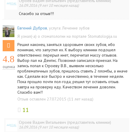
Строев Вадим Витальевич (представитель клиники)
16.09.2016 (9 лет 10 месяцев назад)
Спасибо за отзыв!!!
Евгений Дубров
, услуга:
Лечение зубов
Я узнал(-а) о стоматологии на портале Stomatologija.su
Решил наконец заняться здоровьем своих зубов, ибо
понимаю, что запустил их. К выбору клиники подошел
ответственно: перерыл инет, перечитал массу отзывов.
4.8
Выбор пал на Дентис. Позвонил-записался-приехал. На
запись попал к Строеву В.В., выявили несколько
оценка
проблематичных зубов, пришлось ставить 2 пломбы, а иначе
как. Сделали все быстро и качественно, в течение недели.
Пока прошло почти пол-года, решил тут оставить отзыв.
завтра на проверку иду. Качеством лечения доволен.
Спасибо вам!!
Отзыв оставлен 27.07.2015 (11 лет назад)
11
Строев Вадим Витальевич (представитель клиники)
16.09.2016 (9 лет 10 месяцев назад)