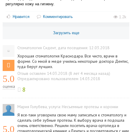
Стоматология Сидент
, дата посещения: 12.03.2018
Хорошая стоматология Краснодара. Все чисто, врачи в
форме. Со мной в меде учились некоторые доктора Дентис,
туда берут лучших.
Отзыв оставлен 14.03.2018 (8 лет 4 месяца назад)
5.0
Отредактировано пользователем 14.03.2018
оценка
8
Мария Голубева
, услуга:
Несъемные протезы и коронки
Я все-таки уговорила свою маму записаться к стоматологу и
сделать себе зубные протезы. К выбору врача я подошла
очень ответственно. Решили посетить врача-ортопеда в
5.0
стоматологической клинике «Дентис» и посоветоваться с ним,