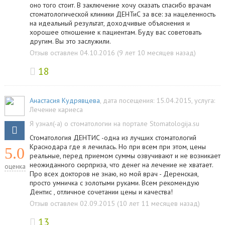
оно того стоит. В заключение хочу сказать спасибо врачам
стоматологической клиники ДЕНТиС за все: за нацеленность
на идеальный результат, доходчивые объяснения и
хорошее отношение к пациентам. Буду вас советовать
другим. Вы это заслужили.
Отзыв оставлен 04.10.2016 (9 лет 10 месяцев назад)
18
Анастасия Кудрявцева
, дата посещения: 15.04.2015
, услуга:
Лечение кариеса
Я узнал(-а) о стоматологии на портале Stomatologija.su
Стоматология ДЕНТИС -одна из лучших стоматологий
Краснодара где я лечилась. Но при всем при этом, цены
5.0
реальные, перед приемом суммы озвучивают и не возникает
неожиданного сюрприза, что денег на лечение не хватает.
оценка
Про всех докторов не знаю, но мой врач - Деренская,
просто умничка с золотыми руками. Всем рекомендую
Дентис , отличное сочетании цены и качества!
Отзыв оставлен 02.09.2015 (10 лет 11 месяцев назад)
13