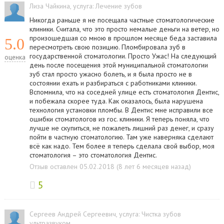
Лиза Чайкина
, услуга:
Лечение зубов
Никогда раньше я не посещала частные стоматологические
клиники. Считала, что это просто немалые деньги на ветер, но
произошедшая со мною в прошлом месяце беда заставила
5.0
пересмотреть свою позицию. Пломбировала зуб в
государственной стоматологии. Просто Ужас! На следующий
оценка
день после посещения этой муниципальной стоматологии
зуб стал просто ужасно болеть, и я была просто не в
состоянии ехать и разбираться с работниками клиники.
Вспомнила, что на соседней улице есть стоматология Дентис,
и побежала скорее туда. Как оказалось, была нарушена
технология установки пломбы. В Дентис мне исправили все
ошибки стоматологов из гос. клиники. Я теперь поняла, что
лучше не скупиться, не пожалеть лишний раз денег, и сразу
пойти в частную стоматологию. Там уже наверняка сделают
всё как надо. Тем более я теперь сделала свой выбор, моя
стоматология – это стоматология Дентис.
Отзыв оставлен 05.02.2018 (8 лет 6 месяцев назад)
5
Сергеев Андрей Сергеевич
, услуга:
Чистка зубов
ультразвуком