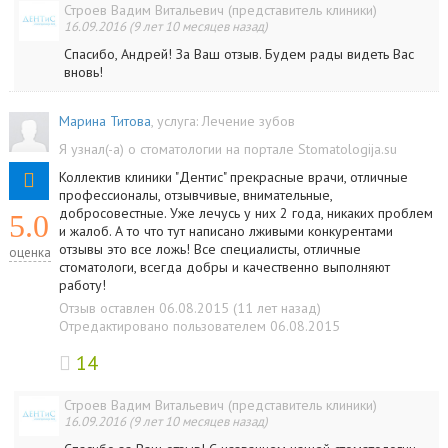
Строев Вадим Витальевич (представитель клиники)
16.09.2016 (9 лет 10 месяцев назад)
Спасибо, Андрей! За Ваш отзыв. Будем рады видеть Вас
вновь!
Марина Титова
, услуга:
Лечение зубов
Я узнал(-а) о стоматологии на портале Stomatologija.su
Коллектив клиники "Дентис" прекрасные врачи, отличные
профессионалы, отзывчивые, внимательные,
добросовестные. Уже лечусь у них 2 года, никаких проблем
5.0
и жалоб. А то что тут написано лживыми конкурентами
отзывы это все ложь! Все специалисты, отличные
оценка
стоматологи, всегда добры и качественно выполняют
работу!
Отзыв оставлен 06.08.2015 (11 лет назад)
Отредактировано пользователем 06.08.2015
14
Строев Вадим Витальевич (представитель клиники)
16.09.2016 (9 лет 10 месяцев назад)