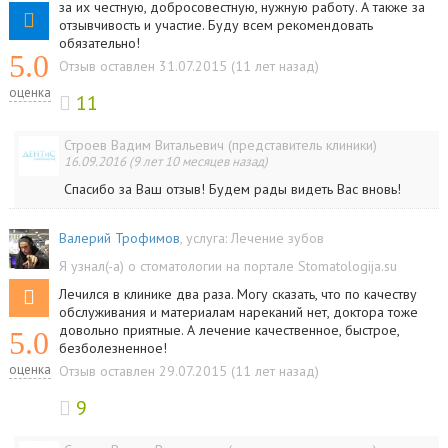
за их честную, добросовестную, нужную работу. А также за
отзывчивость и участие. Буду всем рекомендовать
обязательно!
5.0
Отзыв оставлен 31.07.2015 (11 лет назад)
оценка
11
Строев Вадим Витальевич (представитель клиники)
16.09.2016 (9 лет 10 месяцев назад)
Спасибо за Ваш отзыв! Будем рады видеть Вас вновь!
Валерий Трофимов
, услуга:
Лечение зубов
Я узнал(-а) о стоматологии на портале Stomatologija.su
Лечился в клинике два раза. Могу сказать, что по качеству
обслуживания и материалам нареканий нет, доктора тоже
довольно приятные. А лечение качественное, быстрое,
5.0
безболезненное!
оценка
Отзыв оставлен 29.07.2015 (11 лет назад)
9