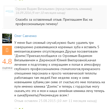
Строев Вадим Витальевич (представитель клиники)
16.09.2016 (9 лет 10 месяцев назад)
Спасибо за оставленный отзыв. Приглашаем Вас на
профессиональную гигиену!
Олег Савченко
У меня был сложный случай,нужно было удалить три
совершенно развалившихся коренных зуба и вставить 5
имплантов,взамен отсутствующих.Друзья посоветовали
"Дэнтис".Приехал,пообщался со Строевым Вадимом
4.8
Витальевичем и Деренской Юлией Викторовной,начал
лечение и подготовку к операциям и попал в атмосферу
оценка
глубокого профессионализма стоматологов,прекрасного
отношения персонала и просто человеческой теплоты
работающих там людей.Уже неделю хожу и сияю
новенькими зубами,сам сияю от счастья,что мне попалась на
пути именно клиника "Дэнтис" и теперь с гордостью могу
сказать,что это и моя и наша семейная клиника-лечу теперь
и сына(брекеты).Рекомендую всем.!
Отзыв оставлен 25.08.2015 (10 лет 11 месяцев назад)