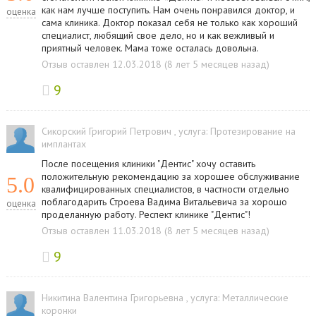
как нам лучше поступить. Нам очень понравился доктор, и
оценка
сама клиника. Доктор показал себя не только как хороший
специалист, любящий свое дело, но и как вежливый и
приятный человек. Мама тоже осталась довольна.
Отзыв оставлен 12.03.2018 (8 лет 5 месяцев назад)
9
Сикорский Григорий Петрович
, услуга:
Протезирование на
имплантах
После посещения клиники "Дентис" хочу оставить
положительную рекомендацию за хорошее обслуживание
5.0
квалифицированных специалистов, в частности отдельно
поблагодарить Строева Вадима Витальевича за хорошо
оценка
проделанную работу. Респект клинике "Дентис"!
Отзыв оставлен 11.03.2018 (8 лет 5 месяцев назад)
9
Никитина Валентина Григорьевна
, услуга:
Металлические
коронки