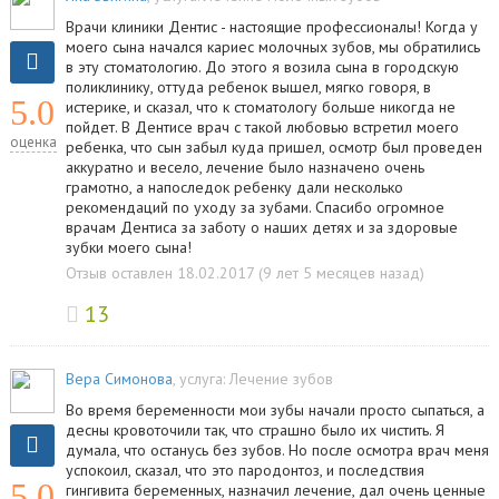
Врачи клиники Дентис - настоящие профессионалы! Когда у
моего сына начался кариес молочных зубов, мы обратились
в эту стоматологию. До этого я возила сына в городскую
поликлинику, оттуда ребенок вышел, мягко говоря, в
5.0
истерике, и сказал, что к стоматологу больше никогда не
пойдет. В Дентисе врач с такой любовью встретил моего
оценка
ребенка, что сын забыл куда пришел, осмотр был проведен
аккуратно и весело, лечение было назначено очень
грамотно, а напоследок ребенку дали несколько
рекомендаций по уходу за зубами. Спасибо огромное
врачам Дентиса за заботу о наших детях и за здоровые
зубки моего сына!
Отзыв оставлен 18.02.2017 (9 лет 5 месяцев назад)
13
Вера Симонова
, услуга:
Лечение зубов
Во время беременности мои зубы начали просто сыпаться, а
десны кровоточили так, что страшно было их чистить. Я
думала, что останусь без зубов. Но после осмотра врач меня
успокоил, сказал, что это пародонтоз, и последствия
5.0
гингивита беременных, назначил лечение, дал очень ценные