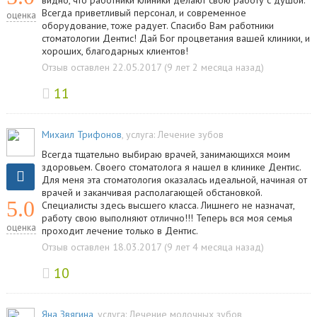
видно, что работники клиники делают свою работу с душой.
Всегда приветливый персонал, и современное
оценка
оборудование, тоже радует. Спасибо Вам работники
стоматологии Дентис! Дай Бог процветания вашей клиники, и
хороших, благодарных клиентов!
Отзыв оставлен 22.05.2017 (9 лет 2 месяца назад)
11
Михаил Трифонов
, услуга:
Лечение зубов
Всегда тщательно выбираю врачей, занимающихся моим
здоровьем. Своего стоматолога я нашел в клинике Дентис.
Для меня эта стоматология оказалась идеальной, начиная от
врачей и заканчивая располагающей обстановкой.
5.0
Специалисты здесь высшего класса. Лишнего не назначат,
работу свою выполняют отлично!!! Теперь вся моя семья
оценка
проходит лечение только в Дентис.
Отзыв оставлен 18.03.2017 (9 лет 4 месяца назад)
10
Яна Звягина
, услуга:
Лечение молочных зубов