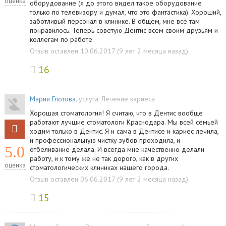
оценка
оборудование (я до этого видел такое оборудование
только по телевизору и думал, что это фантастика). Хороший,
заботливый персонал в клинике. В общем, мне всё там
понравилось. Теперь советую Дентис всем своим друзьям и
коллегам по работе.
Отзыв оставлен 10.06.2017 (9 лет 2 месяца назад)
16
Мария Глотова
, услуга:
Лечение кариеса
Хорошая стоматология! Я считаю, что в Дентис вообще
работают лучшие стоматологи Краснодара. Мы всей семьей
ходим только в Дентис. Я и сама в Дентисе и кариес лечила,
и профессиональную чистку зубов проходила, и
5.0
отбеливание делала. И всегда мне качественно делали
работу, и к тому же не так дорого, как в других
оценка
стоматологических клиниках нашего города.
Отзыв оставлен 06.06.2017 (9 лет 2 месяца назад)
15