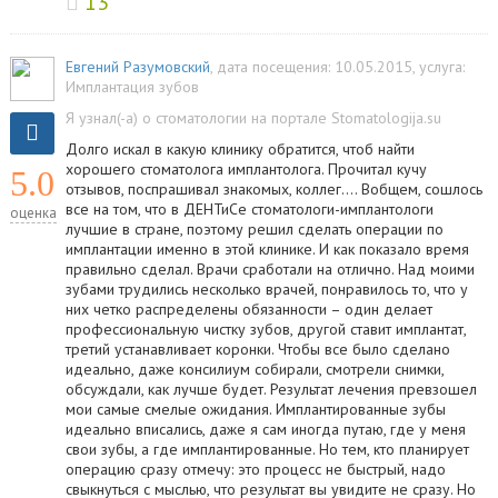
13
Евгений Разумовский
, дата посещения: 10.05.2015
, услуга:
Имплантация зубов
Я узнал(-а) о стоматологии на портале Stomatologija.su
Долго искал в какую клинику обратится, чтоб найти
хорошего стоматолога имплантолога. Прочитал кучу
5.0
отзывов, поспрашивал знакомых, коллег.... Вобщем, сошлось
все на том, что в ДЕНТиСе стоматологи-имплантологи
оценка
лучшие в стране, поэтому решил сделать операции по
имплантации именно в этой клинике. И как показало время
правильно сделал. Врачи сработали на отлично. Над моими
зубами трудились несколько врачей, понравилось то, что у
них четко распределены обязанности – один делает
профессиональную чистку зубов, другой ставит имплантат,
третий устанавливает коронки. Чтобы все было сделано
идеально, даже консилиум собирали, смотрели снимки,
обсуждали, как лучше будет. Результат лечения превзошел
мои самые смелые ожидания. Имплантированные зубы
идеально вписались, даже я сам иногда путаю, где у меня
свои зубы, а где имплантированные. Но тем, кто планирует
операцию сразу отмечу: это процесс не быстрый, надо
свыкнуться с мыслью, что результат вы увидите не сразу. Но