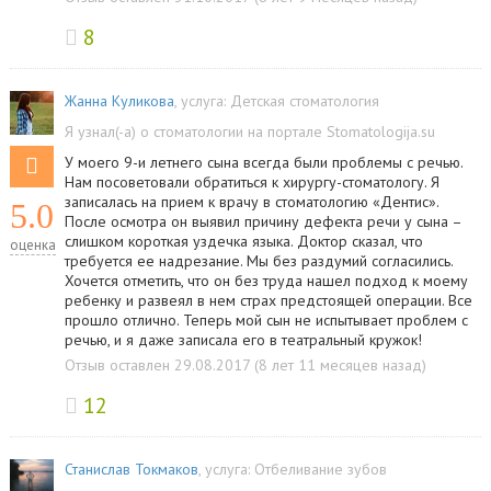
8
Жанна Куликова
, услуга:
Детская стоматология
Я узнал(-а) о стоматологии на портале Stomatologija.su
У моего 9-и летнего сына всегда были проблемы с речью.
Нам посоветовали обратиться к хирургу-стоматологу. Я
записалась на прием к врачу в стоматологию «Дентис».
5.0
После осмотра он выявил причину дефекта речи у сына –
слишком короткая уздечка языка. Доктор сказал, что
оценка
требуется ее надрезание. Мы без раздумий согласились.
Хочется отметить, что он без труда нашел подход к моему
ребенку и развеял в нем страх предстоящей операции. Все
прошло отлично. Теперь мой сын не испытывает проблем с
речью, и я даже записала его в театральный кружок!
Отзыв оставлен 29.08.2017 (8 лет 11 месяцев назад)
12
Станислав Токмаков
, услуга:
Отбеливание зубов