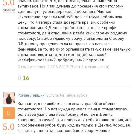
5.0
врачам. Мне кажется, они только деньги из пациентов
вытягивают. Но я так думала до посещения стоматологии
оценка
Дентис. Тут я удостоверилась в обратном. Мне так
качественно сделали мой зуб, да и за такую небольшую
цену, что я теперь стала доверять врачам, особенно
стоматологам. В Дентисе работают настоящие профи
стоматологи, да и отношение к тебе как к своему родному
человеку. Спасибо главному врачу стоматологии Строеву
В.В. (прошу прощения если не правильно написала
фамилию), за то, что смог организовать такую замечательную
стоматологию, и за то, что смог подобрать такой
квалифицированный, добродушный, персонал.
Отзыв оставлен 21.06.2017 (9 лет 1 месяц назад)
16
Роман Левшин
, услуга:
Лечение зубов
Вы знаете, я не любитель посещать врачей, особенно
стоматологов! Но вот нужда привела меня в стоматологию,
боль зуба уже стала невыносима. Я попал в Дентис
совершенно случайно, и теперь для себя я точно решил, что
5.0
с проблемами зубов буду ходить только в Дентис. Хорошая
клиника, уютно в здании, новейшее, современное