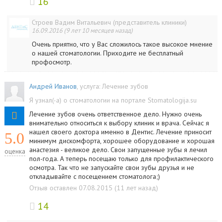
16
Строев Вадим Витальевич (представитель клиники)
16.09.2016 (9 лет 10 месяцев назад)
Очень приятно, что у Вас сложилось такое высокое мнение
о нашей стоматологии. Приходите не бесплатный
профосмотр.
Андрей Иванов
, услуга:
Лечение зубов
Я узнал(-а) о стоматологии на портале Stomatologija.su
Лечение зубов очень ответственное дело. Нужно очень
внимательно относиться к выбору клиник и врача. Сейчас я
нашел своего доктора именно в Дентис. Лечение приносит
5.0
минимум дискомфорта, хорошее оборудование и хорошая
анастезия - великое дело. Свои запущенные зубы я лечил
оценка
пол-года. А теперь посещаю только для профилактического
осмотра. Так что не запускайте свои зубы друзья и не
откладывайте с посещением стоматолога;)
Отзыв оставлен 07.08.2015 (11 лет назад)
14