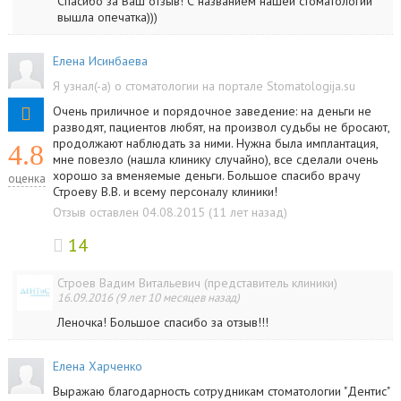
Спасибо за Ваш отзыв! С названием нашей стоматологии
вышла опечатка)))
Елена Исинбаева
Я узнал(-а) о стоматологии на портале Stomatologija.su
Очень приличное и порядочное заведение: на деньги не
разводят, пациентов любят, на произвол судьбы не бросают,
продолжают наблюдать за ними. Нужна была имплантация,
4.8
мне повезло (нашла клинику случайно), все сделали очень
хорошо за вменяемые деньги. Большое спасибо врачу
оценка
Строеву В.В. и всему персоналу клиники!
Отзыв оставлен 04.08.2015 (11 лет назад)
14
Строев Вадим Витальевич (представитель клиники)
16.09.2016 (9 лет 10 месяцев назад)
Леночка! Большое спасибо за отзыв!!!
Елена Харченко
Выражаю благодарность сотрудникам стоматологии "Дентис"