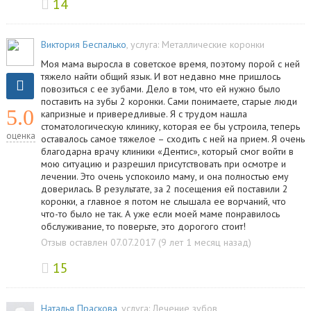
14
Виктория Беспалько
, услуга:
Металлические коронки
Моя мама выросла в советское время, поэтому порой с ней
тяжело найти общий язык. И вот недавно мне пришлось
повозиться с ее зубами. Дело в том, что ей нужно было
поставить на зубы 2 коронки. Сами понимаете, старые люди
5.0
капризные и привередливые. Я с трудом нашла
стоматологическую клинику, которая ее бы устроила, теперь
оценка
оставалось самое тяжелое – сходить с ней на прием. Я очень
благодарна врачу клиники «Дентис», который смог войти в
мою ситуацию и разрешил присутствовать при осмотре и
лечении. Это очень успокоило маму, и она полностью ему
доверилась. В результате, за 2 посещения ей поставили 2
коронки, а главное я потом не слышала ее ворчаний, что
что-то было не так. А уже если моей маме понравилось
обслуживание, то поверьте, это дорогого стоит!
Отзыв оставлен 07.07.2017 (9 лет 1 месяц назад)
15
Наталья Праскова
, услуга:
Лечение зубов