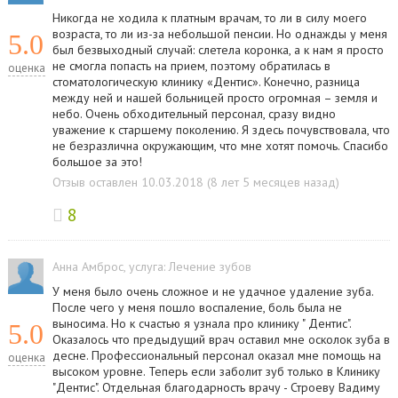
Никогда не ходила к платным врачам, то ли в силу моего
возраста, то ли из-за небольшой пенсии. Но однажды у меня
5.0
был безвыходный случай: слетела коронка, а к нам я просто
не смогла попасть на прием, поэтому обратилась в
оценка
стоматологическую клинику «Дентис». Конечно, разница
между ней и нашей больницей просто огромная – земля и
небо. Очень обходительный персонал, сразу видно
уважение к старшему поколению. Я здесь почувствовала, что
не безразлична окружающим, что мне хотят помочь. Спасибо
большое за это!
Отзыв оставлен 10.03.2018 (8 лет 5 месяцев назад)
8
Анна Амброс
, услуга:
Лечение зубов
У меня было очень сложное и не удачное удаление зуба.
После чего у меня пошло воспаление, боль была не
выносима. Но к счастью я узнала про клинику " Дентис".
5.0
Оказалось что предыдущий врач оставил мне осколок зуба в
десне. Профессиональный персонал оказал мне помощь на
оценка
высоком уровне. Теперь если заболит зуб только в Клинику
"Дентис". Отдельная благодарность врачу - Строеву Вадиму