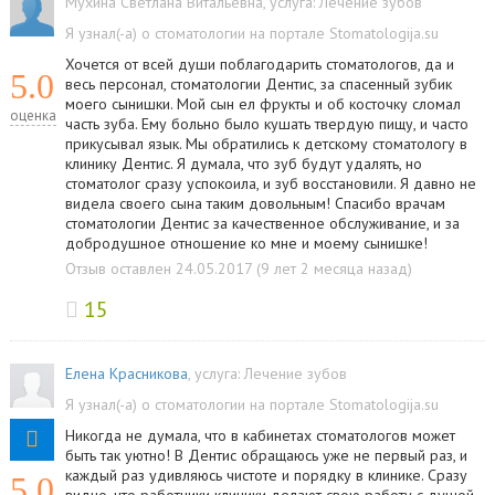
Мухина Светлана Витальевна
, услуга:
Лечение зубов
Я узнал(-а) о стоматологии на портале Stomatologija.su
Хочется от всей души поблагодарить стоматологов, да и
5.0
весь персонал, стоматологии Дентис, за спасенный зубик
моего сынишки. Мой сын ел фрукты и об косточку сломал
оценка
часть зуба. Ему больно было кушать твердую пищу, и часто
прикусывал язык. Мы обратились к детскому стоматологу в
клинику Дентис. Я думала, что зуб будут удалять, но
стоматолог сразу успокоила, и зуб восстановили. Я давно не
видела своего сына таким довольным! Спасибо врачам
стоматологии Дентис за качественное обслуживание, и за
добродушное отношение ко мне и моему сынишке!
Отзыв оставлен 24.05.2017 (9 лет 2 месяца назад)
15
Елена Красникова
, услуга:
Лечение зубов
Я узнал(-а) о стоматологии на портале Stomatologija.su
Никогда не думала, что в кабинетах стоматологов может
быть так уютно! В Дентис обращаюсь уже не первый раз, и
каждый раз удивляюсь чистоте и порядку в клинике. Сразу
5.0