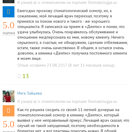
Я узнал(-а) о стоматологии на портале Stomatologija.su
Ежегодно прохожу стоматологический осмотр, но, к
сожалению, мой лечащий врач переехал, поэтому я
принялся за поиски нового и такого - же хорошего
5.0
специалиста. Я записался на прием в «Дентис» и понял, что
удача улыбнулась. Очень понравилось обслуживание и
оценка
отношение медперсонала ко мне, новому клиенту. Ничего
серьезного, к счастью, не обнаружили, сделали отбеливание,
кстати, также очень качественно. В общем, я остался очень
доволен, а клиника «Дентис» получила постоянного клиента
в моем лице.
Отзыв оставлен 23.08.2017 (8 лет 11 месяцев назад)
13
Инга Зайцева
Я узнал(-а) о стоматологии на портале Stomatologija.su
Как-то решила сходить со своей 11-летней дочерью на
стоматологический осмотр в клинику «Дентис», который
выявил у нее неправильный прикус. Лечащий врач сказал, что
5.0
случай не такой запущенный, поэтому необходимости в
брекетах нет, а вот пластины поносить нужно. В общей
оценка