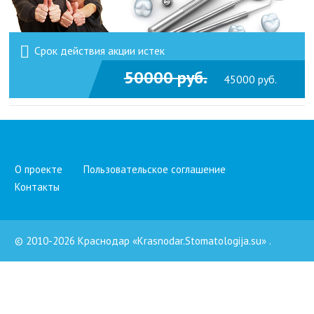
Срок действия акции истек
50000 руб.
45000 руб.
О проекте
Пользовательское соглашение
Контакты
© 2010-2026 Краснодар «Krasnodar.Stomatologija.su»
.