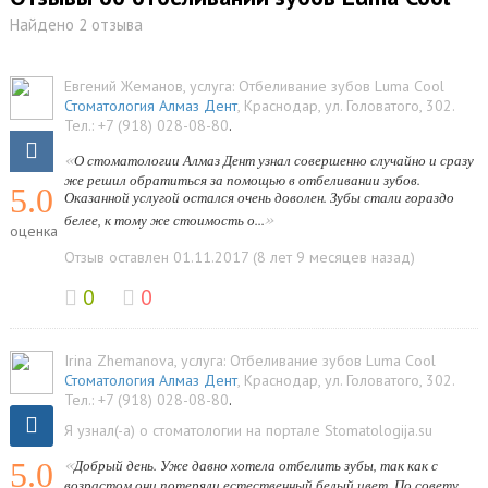
Найдено 2 отзыва
Евгений Жеманов
, услуга:
Отбеливание зубов Luma Cool
Стоматология Алмаз Дент
,
Краснодар
,
ул. Головатого, 302
.
Тел.:
+7 (918) 028-08-80
.
«
О стоматологии Алмаз Дент узнал совершенно случайно и сразу
же решил обратиться за помощью в отбеливании зубов.
5.0
Оказанной услугой остался очень доволен. Зубы стали гораздо
»
белее, к тому же стоимость о...
оценка
Отзыв оставлен 01.11.2017 (8 лет 9 месяцев назад)
0
0
Irina Zhemanova
, услуга:
Отбеливание зубов Luma Cool
Стоматология Алмаз Дент
,
Краснодар
,
ул. Головатого, 302
.
Тел.:
+7 (918) 028-08-80
.
Я узнал(-а) о стоматологии на портале Stomatologija.su
«
5.0
Добрый день. Уже давно хотела отбелить зубы, так как с
возрастом они потеряли естественный белый цвет. По совету