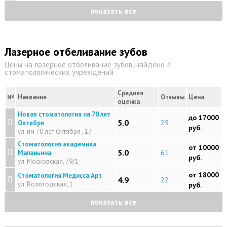
показать все
Лазерное отбеливание зубов
Цены на лазерное отбеливание зубов, найдено 4
стоматологических учреждений
Средняя
№
Название
Отзывы
Цена
оценка
Новая стоматология на 70 лет
до 17000
5.0
25
Октября
руб.
ул. им 70 лет Октября , 17
Стоматология академика
от 10000
5.0
61
Маланьина
руб.
ул. Московская, 79/1
от 18000
Стоматология Медисса Арт
4.9
22
ул. Вологодская, 1
руб.
показать все