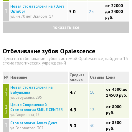
от 22000
Новая стоматология на 70 лет
5.0
Октября
25
до 24000
ул. им 70 лет Октября , 17
руб.
показать все
Отбеливание зубов Opalescence
Цены на отбеливание зубов системой Opalescence, найдено 15
стоматологических учреждений
Средняя
№
Название
Отзывы
Цена
оценка
Новая стоматология на
от 4500 до
4.7
10
Бабушкина
14500 руб.
ул. Бабушкина, 295
Центр Современной
от 8000
4.9
12
Стоматологии SMILE CENTER
руб.
ул. Гаврилова, 27
от 8500
Стоматология Алмаз Дент
5.0
30
ул. Головатого, 302
руб.