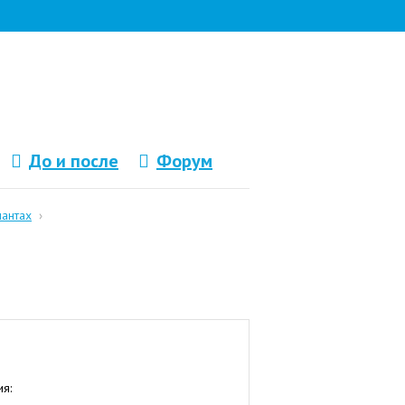
До и после
Форум
лантах
›
я: