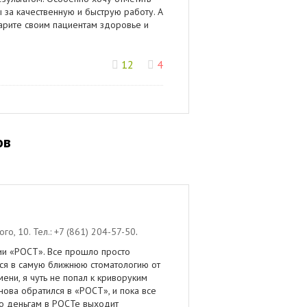
за качественную и быструю работу. А
дарите своим пациентам здоровье и
12
4
ов
ого, 10
.
Тел.:
+7 (861) 204-57-50
.
ии «РОСТ». Все прошло просто
ься в самую ближнюю стоматологию от
ени, я чуть не попал к криворуким
нова обратился в «РОСТ», и пока все
 по деньгам в РОСТе выходит