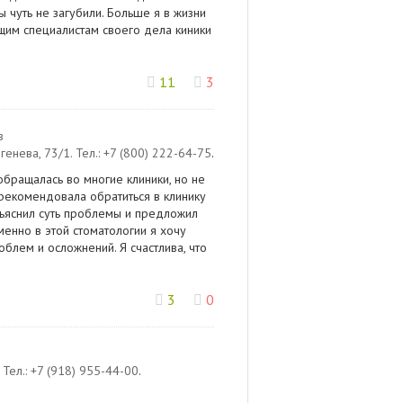
 чуть не загубили. Больше я в жизни
ящим специалистам своего дела киники
11
3
в
ргенева, 73/1
.
Тел.:
+7 (800) 222-64-75
.
бращалась во многие клиники, но не
орекомендовала обратиться в клинику
бъяснил суть проблемы и предложил
менно в этой стоматологии я хочу
блем и осложнений. Я счастлива, что
3
0
Тел.:
+7 (918) 955-44-00
.