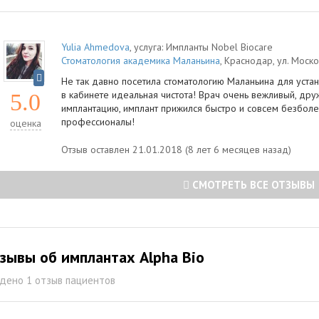
Yulia Ahmedova
, услуга:
Импланты Nobel Biocare
Стоматология академика Маланьина
,
Краснодар
,
ул. Моско
Не так давно посетила стоматологию Маланьина для устан
в кабинете идеальная чистота! Врач очень вежливый, др
5.0
имплантацию, имплант прижился быстро и совсем безболе
профессионалы!
оценка
Отзыв оставлен 21.01.2018 (8 лет 6 месяцев назад)
СМОТРЕТЬ ВСЕ ОТЗЫВЫ
зывы об имплантах Alpha Bio
дено 1 отзыв пациентов