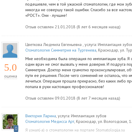
подешевле, чем в той ужасной стоматологии, где мои зубы
никогда не совершу такой ошибки. Спасибо за все насто
«РОСТ». Они - лучшие!
Отзыв оставлен 21.01.2018 (8 лет 6 месяцев назад)
Цветкова Людмила Евгеньевна
, услуга:
Имплантация зубо
Стоматология Симметрия на Тургенева
,
Краснодар
,
ул. Ту
Мне необходима была операция по имплантации зуба. Я о
один врач не смог вызвать у меня доверия. И подруга п
5.0
Симметрия. Доктор меня грамотно проконсультировал, о
пути ее решения. После чего сомнений не осталось, что и
оценка
лечиться. Операция прошла прекрасно, без каких либо про
попала в руки настоящих профессионалов!
Отзыв оставлен 09.01.2018 (8 лет 7 месяцев назад)
Виктория Ларина
, услуга:
Имплантация зубов
Стоматология Медисса Арт
,
Краснодар
,
ул. Вологодская, 1
.
Я узнал(-а) о стоматологии на портале Stomatologija.su