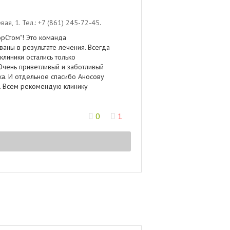
евая, 1
.
Тел.:
+7 (861) 245-72-45
.
орСтом"! Это команда
аны в результате лечения. Всегда
клиники остались только
Очень приветливый и заботливый
ка. И отдельное спасибо Аносову
а. Всем рекомендую клинику
0
1