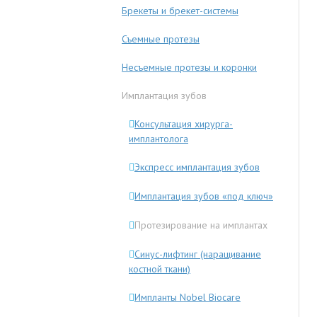
Брекеты и брекет-системы
Съемные протезы
Несъемные протезы и коронки
Имплантация зубов
Консультация хирурга-
имплантолога
Экспресс имплантация зубов
Имплантация зубов «под ключ»
Протезирование на имплантах
Синус-лифтинг (наращивание
костной ткани)
Импланты Nobel Biocare