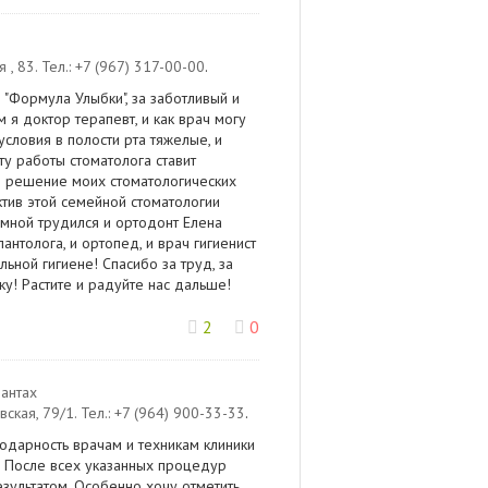
 , 83
.
Тел.:
+7 (967) 317-00-00
.
"Формула Улыбки", за заботливый и
я доктор терапевт, и как врач могу
условия в полости рта тяжелые, и
ту работы стоматолога ставит
е решение моих стоматологических
тив этой семейной стоматологии
мной трудился и ортодонт Елена
антолога, и ортопед, и врач гигиенист
льной гигиене! Спасибо за труд, за
ку! Растите и радуйте нас дальше!
2
0
антах
вская, 79/1
.
Тел.:
+7 (964) 900-33-33
.
арность врачам и техникам клиники
. После всех указанных процедур
зультатом. Особенно хочу отметить