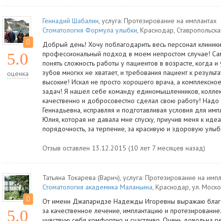
Геннадий Шабалин
, услуга:
Протезирование на имплантах
Стоматология Формула улыбки
,
Краснодар
,
Ставропольская
Добрый день! Хочу поблагодарить весь персонал клиники 
профессиональный подход в моем непростом случае! Сам 
5.0
понять сложность работы у пациентов в возрасте, когда и 
зубов многих не хватает, и требования пациент к результа
оценка
высокие! Искал не просто хорошего врача, а комплексно
задач! Я нашел себе команду единомышленников, коллек
качественно и добросовестно сделал свою работу! Надо 
Геннадьевна, исправляя и подготавливая условия для импл
Юлия, которая не давала мне спуску, приучив меня к идеа
порядочность, за терпение, за красивую и здоровую улыб
Отзыв оставлен 13.12.2015 (10 лет 7 месяцев назад)
Татьяна Токарева (Варич)
, услуга:
Протезирование на импл
Стоматология академика Маланьина
,
Краснодар
,
ул. Моско
От имени Джапаридзе Надежды Игоревны выражаю благод
за качественное лечение, имплантацию и протезирование
5.0
чувствую себя комфортно и счастливо. Очень довольна ре