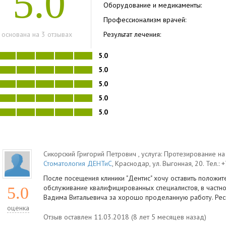
5.0
Оборудование и медикаменты:
Профессионализм врачей:
* основана на 3 отзывах
Результат лечения:
5.0
5.0
5.0
5.0
5.0
Сикорский Григорий Петрович
, услуга:
Протезирование на
Стоматология ДЕНТиС
,
Краснодар
,
ул. Выгонная, 20
.
Тел.:
+
После посещения клиники "Дентис" хочу оставить полож
обслуживание квалифицированных специалистов, в частно
5.0
Вадима Витальевича за хорошо проделанную работу. Респ
оценка
Отзыв оставлен 11.03.2018 (8 лет 5 месяцев назад)