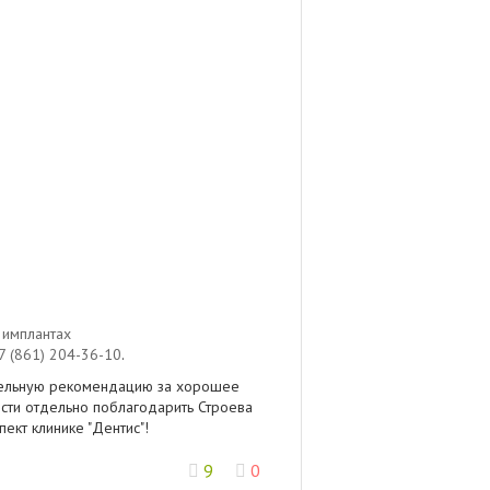
 имплантах
7 (861) 204-36-10
.
ительную рекомендацию за хорошее
сти отдельно поблагодарить Строева
ект клинике "Дентис"!
9
0