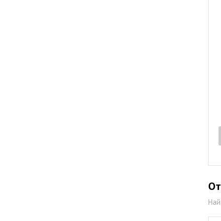
От
Най