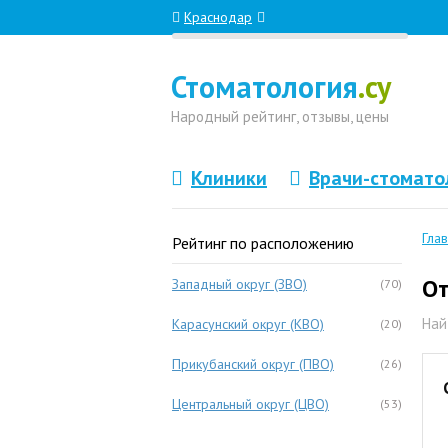
Краснодар
Стоматология
.су
Народный
рейтинг, отзывы
, цены
Клиники
Врачи-стомато
Гла
Рейтинг по расположению
От
Западный округ (ЗВО)
(70)
Най
Карасунский округ (КВО)
(20)
Прикубанский округ (ПВО)
(26)
Центральный округ (ЦВО)
(53)