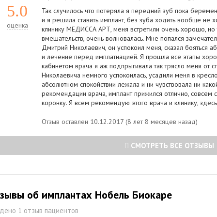
5.0
Так случилось что потеряла я передний зуб пока береме
и я решила ставить имплант, без зуба ходить вообще не 
оценка
клинику МЕДИССА АРТ, меня встретили очень хорошо, но 
вмешательств, очень волновалась. Мне попался замечате
Дмитрий Николаевич, он успокоил меня, сказал бояться а
и лечение перед имплатнацией. Я прошла все этапы хорош
кабинетом врача я аж подпрыгивала так трясло меня от с
Николаевича немного успокоилась, усадили меня в кресло
абсолютном спокойствии лежала и ни чувствовала ни как
рекомендации врача, имплант прижился отлично, совсем 
коронку. Я всем рекомендую этого врача и клинику, здесь
Отзыв оставлен 10.12.2017 (8 лет 8 месяцев назад)
СМОТРЕТЬ ВСЕ ОТЗЫВЫ
зывы об имплантах Нобель Биокаре
дено 1 отзыв пациентов