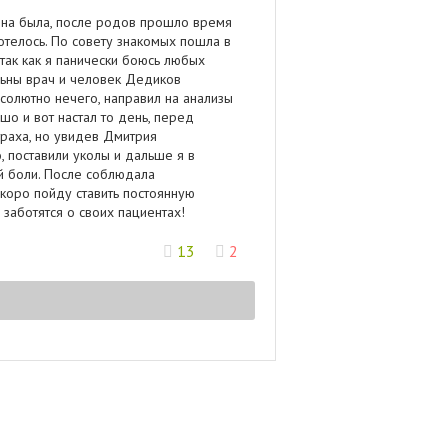
нна была, после родов прошло время
хотелось. По совету знакомых пошла в
так как я панически боюсь любых
льны врач и человек Дедиков
бсолютно нечего, направил на анализы
о и вот настал то день, перед
траха, но увидев Дмитрия
, поставили уколы и дальше я в
ой боли. После соблюдала
скоро пойду ставить постоянную
 заботятся о своих пациентах!
13
2