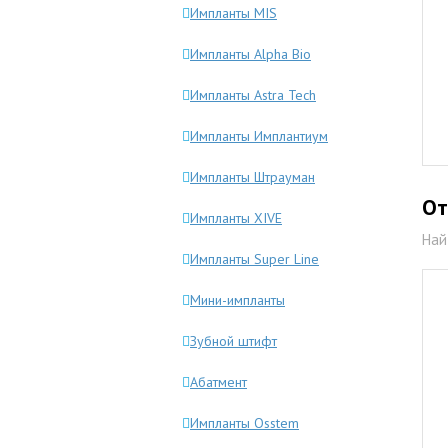
Импланты MIS
Импланты Alpha Bio
Импланты Astra Tech
Импланты Имплантиум
Импланты Штрауман
От
Импланты XIVE
Най
Импланты Super Line
Мини-импланты
Зубной штифт
Абатмент
Импланты Osstem