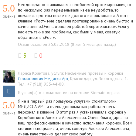
Неоднократно сталкивался с проблемой протезирования, то
5.0
по несколько раз переделывали из-за неудобства, то
ломались протезы после не долгого использования. А вот в
оценка
клинике «Рост» мне сделали протезирование очень быстро и
качественно.Очень доволен работой «протезистов». Если у
вас есть такие же проблемы, как были у меня, советую
обратиться в «Рост».
Отзыв оставлен 25.02.2018 (8 лет 5 месяцев назад)
3
0
Лариса Крантова
, услуга:
Несъемные протезы и коронки
Стоматология Медисса Арт
,
Краснодар
,
ул. Вологодская, 1
.
Тел.:
+7 (918) 955-44-00
.
Я узнал(-а) о стоматологии на портале Stomatologija.su
Я не в первый раз пользуюсь услугами стоматологии
5.0
МЕДИССА АРТ и очень довольна как работает весь
персонал в клинике. В этот раз я устанавливала коронки у
оценка
Коробовского Алексея Алексеевича. Очень благодарна за
ваш профессионализм и качество исполнения коронок. Всем
кто ищет специалиста, очень советую Алексея Алексеевича,
очень качественно делает свою работу.