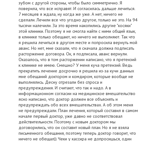
зубом с другой стороны, чтобы было симметрично. Я
поверила, что все исправят. И согласилась дальше лечиться.
7 месяцев я ждала, ну когда же уже. А нет, ничего не
сделали. Лечили все что угодно другое, только не это. На 94
тысячи налечили. За это время накопились другие "косяки"
этой клиники. Поэтому я не смогла найти с ними общий язык,
в клинике только обещают, но ничего не выполняют. Так что
я решила лечиться в другом месте и попросила вернуть мой
аванс. Но нет, мне сказали, что я сначала должна подписать
расторжение договора. Ок, я подписала, аванс вернули.
Оказалось, что в том расторжении написано, что я претензий
к клинике не имею. Смешно? У меня куча претензий. Ведь
прекратить лечение досрочно я решила из-за кучи данных
мне обещаний доктором и комдиром, которые вообще не
выполнялись. Десну отрезали без спроса и
предупреждения. И считают, что так и надо. А в
информационном согласии на медицинское вмешательство
ясно написано, что доктор должен все объяснять и
предупреждать обо всех вмешательствах. А об этом меня
не предупреждали. План лечения, который составил в самом
начале первый доктор, уже давно не соответствовал
действительности. Поэтому с новым доктором мы
договорились, что он составит новый план. Но я не взяла
письменного обещания, поэтому теперь доктор говорит, что
ничего не обещал)) Чеки у кассира не допросишься, один