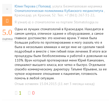
Юлия Перова ( Попова)
, услуга:
Безметалловая керамика
Стоматологическая поликлиника Кубанского мединститута
,
Краснодар
,
ул. Красная, 52
.
Тел.:
+7 (861) 267-31-22
.
Я узнал(-а) о стоматологии на портале Stomatologija.su
Одна из лучших стоматологий в Краснодаре. Находится в
5.0
самом центра, отличное здание и оборудование, а самое
главное достоинство это конечно врачи. У меня была
оценка
большая работа по протезированию и могу сказать что я
была в нескольких клиниках и нигде мне не сделали такой
подробный и вместе с тем гибкий план лечения. В итоге все
процедуры были безболезненны и работой я довольная на
110%. Врач который протезировал меня Юрий Камалович,
специалист высшего класса, все четко и быстро. Отдельное
спасибо коммерческому директору Татьяне Юрьевне, за ее
чуткое искреннее отношение к пациентам, готовность
помочь в любой ситуации.
Отзыв оставлен 15.04.2015 (11 лет 3 месяца назад)
1
0