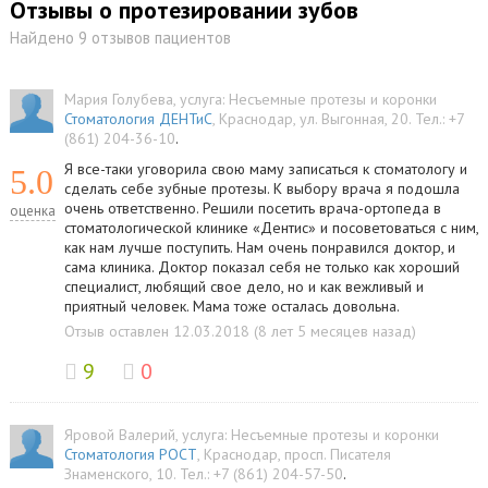
Отзывы о протезировании зубов
Найдено 9 отзывов пациентов
Мария Голубева
, услуга:
Несъемные протезы и коронки
Стоматология ДЕНТиС
,
Краснодар
,
ул. Выгонная, 20
.
Тел.:
+7
(861) 204-36-10
.
Я все-таки уговорила свою маму записаться к стоматологу и
5.0
сделать себе зубные протезы. К выбору врача я подошла
очень ответственно. Решили посетить врача-ортопеда в
оценка
стоматологической клинике «Дентис» и посоветоваться с ним,
как нам лучше поступить. Нам очень понравился доктор, и
сама клиника. Доктор показал себя не только как хороший
специалист, любящий свое дело, но и как вежливый и
приятный человек. Мама тоже осталась довольна.
Отзыв оставлен 12.03.2018 (8 лет 5 месяцев назад)
9
0
Яровой Валерий
, услуга:
Несъемные протезы и коронки
Стоматология РОСТ
,
Краснодар
,
просп. Писателя
Знаменского, 10
.
Тел.:
+7 (861) 204-57-50
.