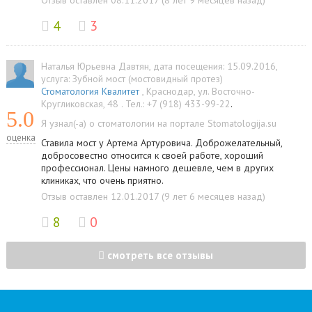
Отзыв оставлен 08.11.2017 (8 лет 9 месяцев назад)
4
3
Наталья Юрьевна Давтян
, дата посещения: 15.09.2016
,
услуга:
Зубной мост (мостовидный протез)
Стоматология Квалитет
,
Краснодар
,
ул. Восточно-
Кругликовская, 48
.
Тел.:
+7 (918) 433-99-22
.
5.0
Я узнал(-а) о стоматологии на портале Stomatologija.su
оценка
Ставила мост у Артема Артуровича. Доброжелательный,
добросовестно относится к своей работе, хороший
профессионал. Цены намного дешевле, чем в других
клиниках, что очень приятно.
Отзыв оставлен 12.01.2017 (9 лет 6 месяцев назад)
8
0
смотреть все отзывы