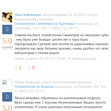
Нина Анфимиади
, дата посещения: 02.10.2017
, услуга:
Безметалловая керамика
Стоматология Симметрия на Тургенева
,
Краснодар
,
ул.
Тургенева, 73/1
.
Тел.:
+7 (800) 222-64-75
.
Ставили мостик в стоматологии Симметрия на передние зубы
5.0
, ему было уже больше десяти лет и пора было
переделывать Сделали мне мостик из циркониевых коронок,
оценка
смотрится как свои, безумно красиво, очень удобно что своя
лаборатория и техник рядом
Отзыв оставлен 09.10.2017 (8 лет 10 месяцев назад)
2
0
Мария Кравцова
, услуга:
Безметалловая керамика
Стоматология на Гагарина
,
Краснодар
,
ул. Гагарина, 145
.
Тел.:
+7 (861) 259-51-52
.
Лечусь впервые, обратилась по рекомендации подруги.
Врач сделал мне 2 коронки безметалловые. Вышло просто
5.0
изумительно. Я очень довольна полученным результатом.