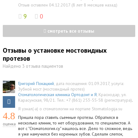
Отзыв оставлен 04.12.2017 (8 лет 8 месяцев назад)
9
0
смотреть все отзывы
Отзывы о установке мостовидных
протезов
Найдено 3 отзыва пациентов
Григорий Покацкий
, дата посещения: 01.09.2017
, услуга:
Зубной мост (мостовидный протез)
Стоматологическая клиника Ортодонт и Я
,
Краснодар
,
ул.
Карасунская, 98/21
.
Тел.:
+7 (861) 253-55-58 (регистратура)
.
Я узнал(-а) о стоматологии на портале Stomatologija.su
4.8
Пришла пора ставить съемные протезы. Обратился в
несколько клиник, то нет оборудования, то специалистов. А
оценка
вот с "Стоматология.су" нашлось все. Дело то сложное, ведь
я уже намучился без коренных зубов. Сделали слепок,