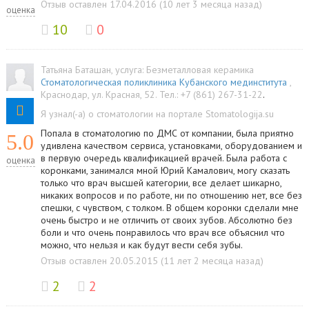
Отзыв оставлен 17.04.2016 (10 лет 3 месяца назад)
оценка
10
0
Татьяна Баташан
, услуга:
Безметалловая керамика
Стоматологическая поликлиника Кубанского мединститута
,
Краснодар
,
ул. Красная, 52
.
Тел.:
+7 (861) 267-31-22
.
Я узнал(-а) о стоматологии на портале Stomatologija.su
Попала в стоматологию по ДМС от компании, была приятно
5.0
удивлена качеством сервиса, установками, оборудованием и
в первую очередь квалификацией врачей. Была работа с
оценка
коронками, занимался мной Юрий Камалович, могу сказать
только что врач высшей категории, все делает шикарно,
никаких вопросов и по работе, ни по отношению нет, все без
спешки, с чувством, с толком. В общем коронки сделали мне
очень быстро и не отличить от своих зубов. Абсолютно без
боли и что очень понравилось что врач все объяснил что
можно, что нельзя и как будут вести себя зубы.
Отзыв оставлен 20.05.2015 (11 лет 2 месяца назад)
2
2