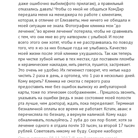
даже ошибочно выбили(фото прилагаю), а правильный
отказались давать! Чтобы со мной не общаться КомДир
передала меня на менеджера по работе с клиентами,
которая, в отличие от Елизаветы, мне ничего не обещала и
моей ситуации не знала. Фотографии клиника мои "до
лечения", "во время лечения" потеряла, чтобы не сравнивать
с тем, что они мне во рту натворили с улыбкой. И после
всего этого они хотят, чтобы я не расстраивалась по поводу
того, что я из-за них больше года не улыбаюсь. Качество
моей жизни после этой клиники ухудшилось. Так как теперь
при чистке зубной нитью в тех местах, где поставили пломбы
и керамические накладки, нить рвется, пушится, застревает.
Это очень не удобно. Их гигиенист говорит, что нитью надо
чистить 2 раза в день, а ортопед, что 1 раз в несколько дней.
Кому верить? Клиника не смогла с первого раза
предоставить мне без ошибок выписку из амбулаторной
карты, тоже по этическим соображениям... Пришлось звонить,
указывать на ошибки (ведь я знаю состояние моей полости
рта лучше, чем доктора), ждать, пока переделают. Терминал
безналичной оплаты все время не работает. Кстати, аванс я
перечисляла по безналу, а вернули наличкой. Кому надо
обналичивать, пользуйтесь. 2 зуба до сих пор болят, хотя за
лечение одного я отдала почти 10 тысяч, за второй 17 тысяч
рублей. Советовать никому не буду. Скорее наоборот.