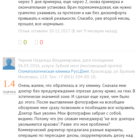
через 3 дня примерка, еще через 2, снова примерка и
окончательная установка. Врач порекомендовал, как нужно
грамотно ухаживать за протезом и как без дискомфорта
привыкать к новой реальности. Спасибо, уже второй месяц
прошел, все нормально.
Отзыв оставлен 10.11.2017 (8 лет 9 месяцев назад)
0
0
Черная Надежда Владимировна
, дата посещения:
06.03.2016
, услуга:
Зубной мост (мостовидный протез)
Стоматологическая клиника РуссДент
,
Краснодар
,
ул. Братьев
Игнатовых, 120
.
Тел.:
+7 (861) 204-00-10
.
1.4
Очень жалею, что обратилась в эту клинику. Сначала мне
доктор без предупреждения отрезал десну криво, на глаз. В
оценка
эстетически значимой зоне. И сделал еще хуже, чем было
до этого. После выставления фотографии на всеобщее
обозрение мне сразу позвонили и пообещали все исправить.
Доктор был уволен. Мои фотографии забрал с собой,
видимо. Потому что (по словам менеджера) "не все доктора
увольняются красиво". Разве это моя проблема?
Коммерческий директор предлагала разные варианты,
операцию по пересадке десны, скорректировать десну над