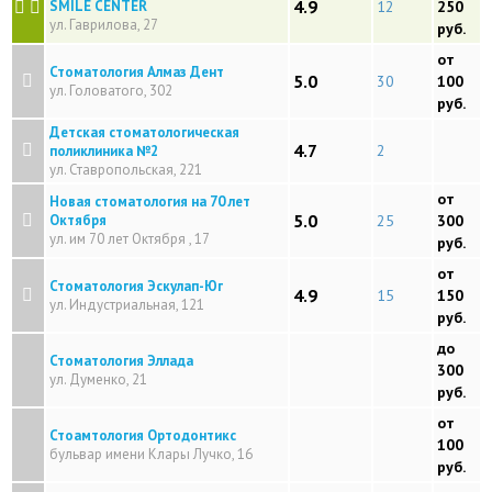
4.9
SMILE CENTER
12
250
ул. Гаврилова, 27
руб.
от
Стоматология Алмаз Дент
5.0
30
100
ул. Головатого, 302
руб.
Детская стоматологическая
4.7
2
поликлиника №2
ул. Ставропольская, 221
от
Новая стоматология на 70 лет
5.0
Октября
25
300
ул. им 70 лет Октября , 17
руб.
от
Стоматология Эскулап-Юг
4.9
15
150
ул. Индустриальная, 121
руб.
до
Стоматология Эллада
300
ул. Думенко, 21
руб.
от
Стоамтология Ортодонтикс
100
бульвар имени Клары Лучко, 16
руб.