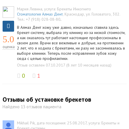
Мария Левина
, услуга:
Брекеты Инкогнито
Стоматология Алмаз Дент
,
Краснодар
,
ул. Головатого, 302
.
Тел.:
+7 (918) 028-08-80
.
В Алмаз Дент хожу уже давно, изначально ставила здесь
брекет-систему, выбрала эту клинику из-за низкой стоимости,
5.0
а как оказалось тут работают настоящие профессионалы в
своем деле. Врачи все вежливые и добрые, на протяжении
оценка
2 лет, что я ходила с брекетами, ни разу не засомневалась в
выборе клиники. Теперь после исправления зубов хожу
сюда с целью профилактики.
Отзыв оставлен 07.10.2017 (8 лет 10 месяцев назад)
0
1
Отзывы об установке брекетов
Найдено 13 отзывов пациента
Mikhail Pik
, дата посещения: 25.08.2017
, услуга:
Брекеты и
брекет-системы