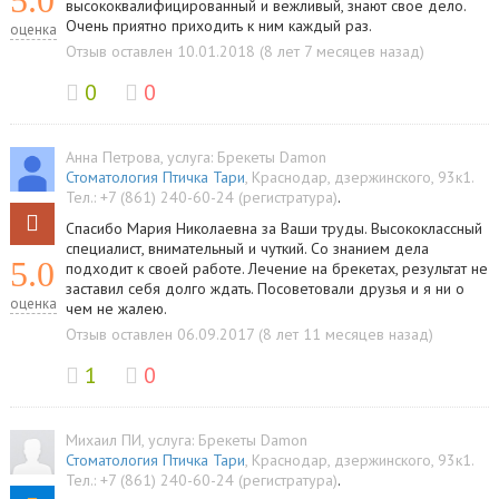
5.0
высококвалифицированный и вежливый, знают свое дело.
Очень приятно приходить к ним каждый раз.
оценка
Отзыв оставлен 10.01.2018 (8 лет 7 месяцев назад)
0
0
Анна Петрова
, услуга:
Брекеты Damon
Стоматология Птичка Тари
,
Краснодар
,
дзержинского, 93к1
.
Тел.:
+7 (861) 240-60-24 (регистратура)
.
Спасибо Мария Николаевна за Ваши труды. Высококлассный
специалист, внимательный и чуткий. Со знанием дела
5.0
подходит к своей работе. Лечение на брекетах, результат не
заставил себя долго ждать. Посоветовали друзья и я ни о
оценка
чем не жалею.
Отзыв оставлен 06.09.2017 (8 лет 11 месяцев назад)
1
0
Михаил ПИ
, услуга:
Брекеты Damon
Стоматология Птичка Тари
,
Краснодар
,
дзержинского, 93к1
.
Тел.:
+7 (861) 240-60-24 (регистратура)
.