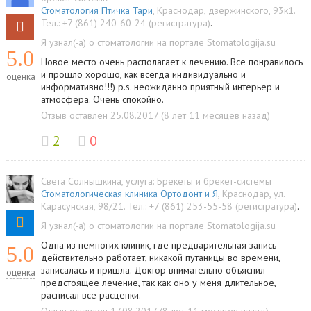
Стоматология Птичка Тари
,
Краснодар
,
дзержинского, 93к1
.
Тел.:
+7 (861) 240-60-24 (регистратура)
.
Я узнал(-а) о стоматологии на портале Stomatologija.su
5.0
Новое место очень располагает к лечению. Все понравилось
и прошло хорошо, как всегда индивидуально и
оценка
информативно!!!) p.s. неожиданно приятный интерьер и
атмосфера. Очень спокойно.
Отзыв оставлен 25.08.2017 (8 лет 11 месяцев назад)
2
0
Света Солнышкина
, услуга:
Брекеты и брекет-системы
Стоматологическая клиника Ортодонт и Я
,
Краснодар
,
ул.
Карасунская, 98/21
.
Тел.:
+7 (861) 253-55-58 (регистратура)
.
Я узнал(-а) о стоматологии на портале Stomatologija.su
Одна из немногих клиник, где предварительная запись
5.0
действительно работает, никакой путаницы во времени,
записалась и пришла. Доктор внимательно объяснил
оценка
предстоящее лечение, так как оно у меня длительное,
расписал все расценки.