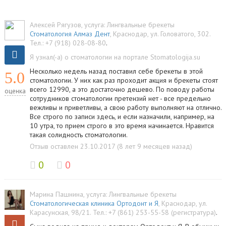
Алексей Рягузов
, услуга:
Лингвальные брекеты
Стоматология Алмаз Дент
,
Краснодар
,
ул. Головатого, 302
.
Тел.:
+7 (918) 028-08-80
.
Я узнал(-а) о стоматологии на портале Stomatologija.su
Несколько недель назад поставил себе брекеты в этой
5.0
стоматологии. У них как раз проходит акция и брекеты стоят
всего 12990, а это достаточно дешево. По поводу работы
оценка
сотрудников стоматологии претензий нет - все предельно
вежливы и приветливы, а свою работу выполняют на отлично.
Все строго по записи здесь, и если назначили, например, на
10 утра, то прием строго в это время начинается. Нравится
такая солидность стоматологии.
Отзыв оставлен 23.10.2017 (8 лет 9 месяцев назад)
0
0
Марина Пашнина
, услуга:
Лингвальные брекеты
Стоматологическая клиника Ортодонт и Я
,
Краснодар
,
ул.
Карасунская, 98/21
.
Тел.:
+7 (861) 253-55-58 (регистратура)
.