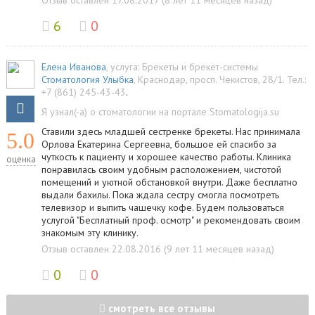
Отзыв оставлен 17.08.2017 (8 лет 11 месяцев назад)
6
0
Елена Иванова
, услуга:
Брекеты и брекет-системы
Стоматология Улыбка
,
Краснодар
,
просп. Чекистов, 28/1
.
Тел.:
+7 (861) 245-43-43
.
Я узнал(-а) о стоматологии на портале Stomatologija.su
Ставили здесь младшей сестренке брекеты. Нас принимала
5.0
Орлова Екатерина Сергеевна, большое ей спасибо за
чуткость к пациенту и хорошее качество работы. Клиника
оценка
понравилась своим удобным расположением, чистотой
помещений и уютной обстановкой внутри. Даже бесплатно
выдали бахилы. Пока ждала сестру смогла посмотреть
телевизор и выпить чашечку кофе. Будем пользоваться
услугой "Бесплатный проф. осмотр" и рекомендовать своим
знакомым эту клинику.
Отзыв оставлен 22.08.2016 (9 лет 11 месяцев назад)
0
0
смотреть все отзывы