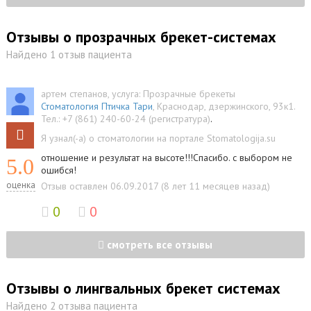
Отзывы о прозрачных брекет-системах
Найдено 1 отзыв пациента
артем степанов
, услуга:
Прозрачные брекеты
Стоматология Птичка Тари
,
Краснодар
,
дзержинского, 93к1
.
Тел.:
+7 (861) 240-60-24 (регистратура)
.
Я узнал(-а) о стоматологии на портале Stomatologija.su
отношение и результат на высоте!!!Спасибо. с выбором не
5.0
ошибся!
оценка
Отзыв оставлен 06.09.2017 (8 лет 11 месяцев назад)
0
0
смотреть все отзывы
Отзывы о лингвальных брекет системах
Найдено 2 отзыва пациента