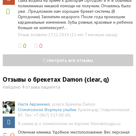
Сына водила на приме к докторам Ортодонт и Я. В обычных
поликлиниках никакой помощи не получили. Отчаялись было
уже...Предложили нам хорошие брекет-системы (В
Ортодонии) Заплатили недорого. После года произошли
кардинальные изменения. Зубы ровные, красивые и ребенок
больше не комплексует!...
Отзыв оставлен 27.12.2014 (11 лет 7 месяцев назад)
0
0
смотреть все отзывы
Отзывы о брекетах Damon (clear, q)
Найдено 4 отзыва пациента
Настя Авраменко
, услуга:
Брекеты Damon
Стоматология Формула улыбки
,
Краснодар
,
Ставропольская ,
83
.
Тел.:
+7 (967) 317-00-00
.
Я узнал(-а) о стоматологии на портале Stomatologija.su
Отличная клиника. Удобное местоположение. Вес персонал